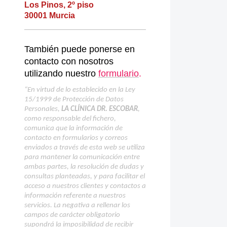
Los Pinos, 2º piso
30001 Murcia
También puede ponerse en
contacto con nosotros
utilizando nuestro
formulario
.
“En virtud de lo establecido en la Ley
15/1999 de Protección de Datos
Personales,
LA CLÍNICA DR. ESCOBAR
,
como responsable del fichero,
comunica que la información de
contacto en formularios y correos
enviados a través de esta web se utiliza
para mantener la comunicación entre
ambas partes, la resolución de dudas y
consultas planteadas, y para facilitar el
acceso a nuestros clientes y contactos a
información referente a nuestros
servicios. La negativa a rellenar los
campos de carácter obligatorio
supondrá la imposibilidad de recibir