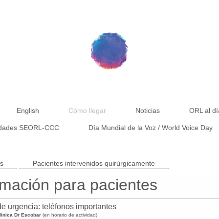
English
Cómo llegar
Noticias
ORL al dí
idades SEORL-CCC
Día Mundial de la Voz / World Voice Day
es
Pacientes intervenidos quirúrgicamente
rmación para pacientes
e urgencia: teléfonos importantes
línica Dr Escobar
(en horario de actividad)