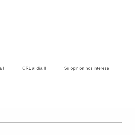
a I
ORL al día II
Su opinión nos interesa