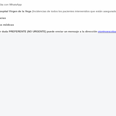
Cita con WhatsApp
spital Virgen de la Vega
(Incidencias de todos los pacientes intervenidos que están asegurad
cias
as médicas
er duda PREFERENTE (NO URGENTE) puede enviar un mensaje a la dirección
otorrinoescob