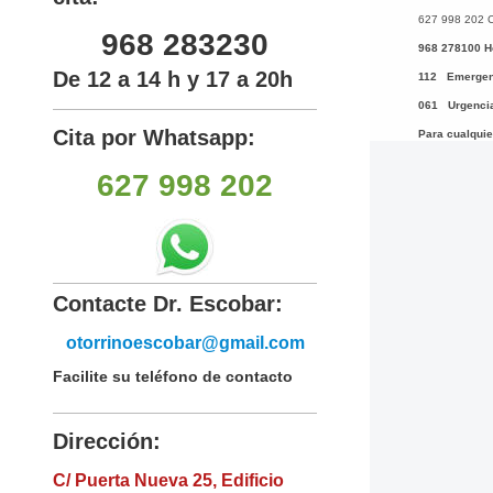
627 998 202 
968 283230
968 278100 Ho
De 12 a 14 h y 17 a 20h
112 Emergen
061 Urgenci
Cita por Whatsapp:
Para cualqui
627 998 202
Contacte Dr. Escobar:
otorrinoescobar@gmail.com
Facilite su teléfono de contacto
Dirección:
C/ Puerta Nueva 25, Edificio